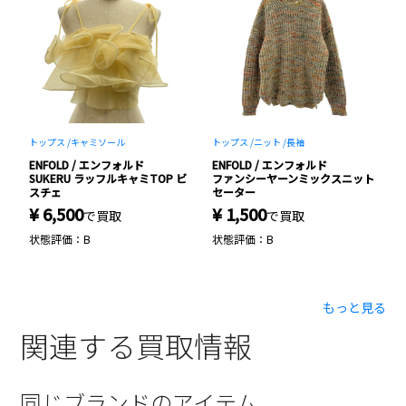
トップス /
キャミソール
トップス /
ニット /
長袖
ワ
ENFOLD / エンフォルド
ENFOLD / エンフォルド
E
SUKERU ラッフルキャミTOP ビ
ファンシーヤーンミックスニット
セ
スチェ
セーター
リ
¥ 6,500
¥ 1,500
¥
で買取
で買取
状態評価：B
状態評価：B
状
もっと見る
関連する買取情報
同じブランドのアイテム