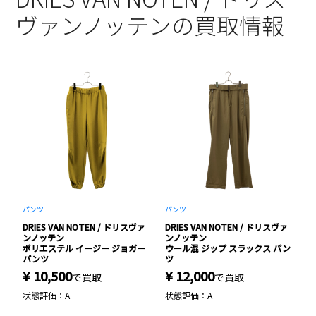
ヴァンノッテンの買取情報
ト
パンツ
パンツ
ス
ァ
DRIES VAN NOTEN / ドリスヴァ
DRIES VAN NOTEN / ドリスヴァ
D
ンノッテン
ンノッテン
ミ
ポリエステル イージー ジョガー
ウール混 ジップ スラックス パン
S
パンツ
ツ
¥ 10,500
¥ 12,000
¥
で買取
で買取
状態評価：A
状態評価：A
状