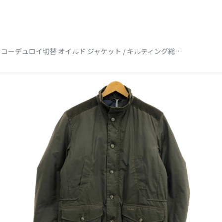
KYLE WAX JACKET / コーデュロイ切替 オイルド ジャケット / キルティング総裏地