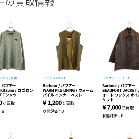
ブアーの買取情報
シャツ /
長袖
トップス /
ベスト
ジャケット・コート
 / バブアー
Barbour / バブアー
Barbour / バブアー
 Kitsune / ロゴ ロン
WARM PILE LINING / ウォーム
BEAUFORT JACKET
 Tシャツ
パイル インナー ベスト
ォート ワックス オイ
ケット
0
¥ 1,200
で買取
で買取
¥ 7,000
で買取
：B
状態評価：B
状態評価：B