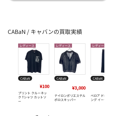
CABaN / キャバンの買取実績
レディース
レディース
レディース
CABaN
CABaN
CABaN
¥100
¥3,000
¥4,
プリント クルーネッ
ナイロンポリエステル
ベロア ドロース
ク Tシャツ カットソ
ポロスキッパー
ング イージーパ
ー